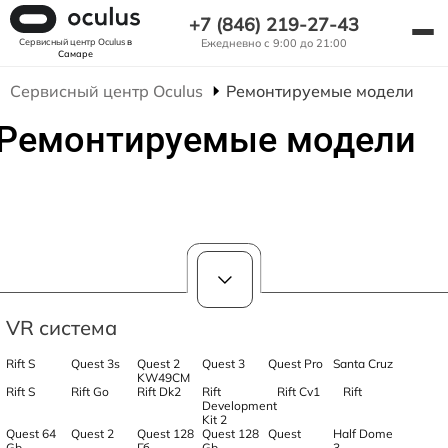
+7 (846) 219-27-43
Сервисный центр Oculus
в
Ежедневно с 9:00 до 21:00
Самаре
Сервисный центр Oculus
Ремонтируемые модели
Ремонтируемые модели
VR система
Rift S
Quest 3s
Quest 2
Quest 3
Quest Pro
Santa Cruz
KW49CM
Rift S
Rift Go
Rift Dk2
Rift
Rift Cv1
Rift
Development
Kit 2
Quest 64
Quest 2
Quest 128
Quest 128
Quest
Half Dome
Gb
Гб
Gb
3